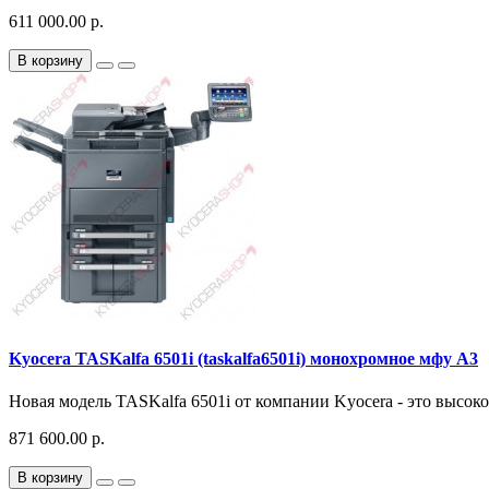
611 000.00 р.
В корзину
Kyocera TASKalfa 6501i (taskalfa6501i) монохромное мфу A3
Новая модель TASKalfa 6501i от компании Kyocera - это высок
871 600.00 р.
В корзину