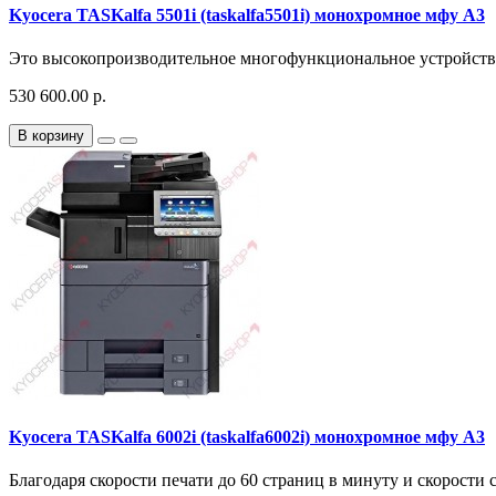
Kyocera TASKalfa 5501i (taskalfa5501i) монохромное мфу A3
Это высокопроизводительное многофункциональное устройство 
530 600.00 р.
В корзину
Kyocera TASKalfa 6002i (taskalfa6002i) монохромное мфу A3
Благодаря скорости печати до 60 страниц в минуту и скорости 