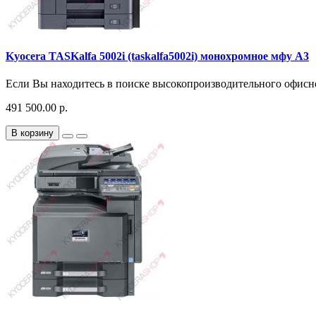
Kyocera TASKalfa 5002i (taskalfa5002i) монохромное мфу A3
Если Вы находитесь в поиске высокопроизводительного офисног
491 500.00 р.
В корзину