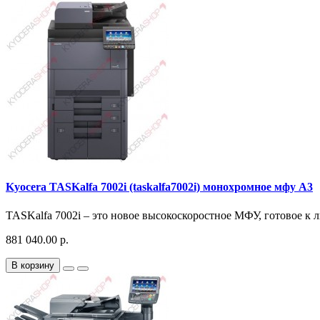
Kyocera TASKalfa 7002i (taskalfa7002i) монохромное мфу A3
TASKalfa 7002i – это новое высокоскоростное МФУ, готовое к 
881 040.00 р.
В корзину