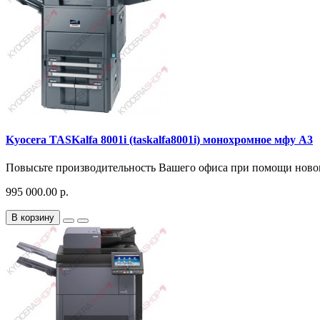
Kyocera TASKalfa 8001i (taskalfa8001i) монохромное мфу A3
Повысьте производительность Вашего офиса при помощи новог
995 000.00 р.
В корзину