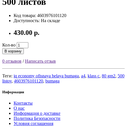
500 листов
Код товара: 4603976101120
Доступность: На складе
430.00 р.
Кол-во
В корзину
0 отзывов
/
Написать отзыв
Теги:
iq economy ofisnaya belaya bumaga
,
a4
,
klass c
,
80 gm2
,
500
listov
,
4603976101120
,
bumaga
Информация
Контакты
О нас
Информация о доставке
Политика Безопасности
Условия соглашения