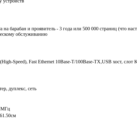
y устройств
a на барабан и проявитель - 3 года или 500 000 страниц (что на
ическому обслуживанию
(High-Speed), Fast Ethernet 10Base-T/100Base-TX,USB хост, слот
р, дуплекс, сеть
0 МГц
 61.50см