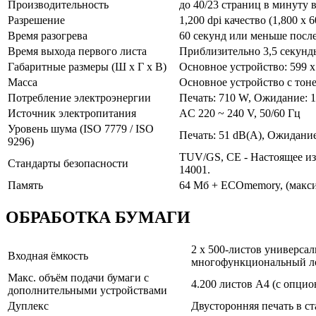
Производительность
до 40/23 страниц в минуту 
Разрешение
1,200 dpi качество (1,800 x 6
Время разогрева
60 секунд или меньше посл
Время выхода первого листа
Приблизительно 3,5 секунд
Габаритные размеры (Ш x Г x В)
Основное устройство: 599 x
Масса
Основное устройство с тон
Потребление электроэнергии
Печать: 710 W, Ожидание: 
Источник электропитания
AC 220 ~ 240 V, 50/60 Гц
Уровень шума (ISO 7779 / ISO
Печать: 51 dB(A), Ожидание
9296)
TUV/GS, CE - Настоящее изд
Стандарты безопасности
14001.
Память
64 Мб + ECOmemory, (макс
ОБРАБОТКА БУМАГИ
2 x 500-листов универсаль
Входная ёмкость
многофункциональный лото
Макс. объём подачи бумаги с
4.200 листов A4 (с опци
дополнительными устройствами
Дуплекс
Двусторонняя печать в ста