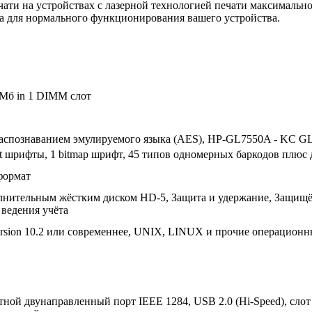
ати на устройствах с лазерной технологией печати максимально
a для нормального функционирования вашего устройства.
Мб in 1 DIMM слот
распознаванием эмулируемого языка (AES), HP-GL7550A - KC GL,
pt шрифты, 1 bitmap шрифт, 45 типов одномерных баркодов плюс
 формат
лнительным жёстким диском HD-5, Защита и удержание, Защищён
 ведения учёта
sion 10.2 или современнее, UNIX, LINUX и прочие операционн
стной двунаправленный порт IEEE 1284, USB 2.0 (Hi-Speed), сло