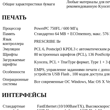
Любые материалы для печ
Общие характеристики бумаги
рекомендованную Kyocer
ПЕЧАТЬ
Процессор
PowerPC 750FL / 600 МГц
Память
Стандартно 64 MB + ECOmemory, макс. 576 
Язык
PRESCRIBE IIe
контроллера
Эмуляции
PCL 6, Postscipt3 KPDL3 с автоматическим 
Шрифты
80 встроенных шрифтов (PCL), 136 PostScri
Загружаемые
Kyocera, PCL + TrueType формат, Type 1 + 3
шрифты
EMPS, управление заданиями печати с допо
Особенности
устройств USB Flash , 100 кодов доступа для
Операционные
Все современные ОС Windows, Mac OS X Ver
системы
ИНТЕРФЕЙСЫ
Стандартные
FastEthernet (10/100BaseTX), Высокоскоро