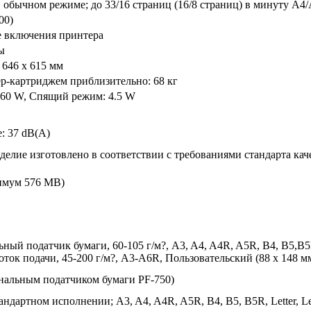
в обычном режиме; до 33/16 страниц (16/8 страниц) в минуту A4
00)
е включения принтера
ы
 646 x 615 мм
ер-картриджем приблизительно: 68 кг
160 W, Спящий режим: 4.5 W
: 37 dB(A)
елие изготовлено в соответствии с требованиями стандарта кач
имум 576 MB)
ный податчик бумаги, 60-105 г/м?, A3, A4, A4R, A5R, B4, B5,B5R, 
к подачи, 45-200 г/м?, A3-A6R, Пользовательский (88 x 148 мм
ональным податчиком бумаги PF-750)
ндартном исполнении; A3, A4, A4R, A5R, B4, B5, B5R, Letter, Lett