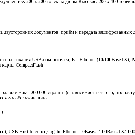
Улучшенное: 200 x 200 точек на дюйм Высокое: 200 x 400 точек 
ача двусторонних документов, приём и передача зашифрованных 
 использования USB-накопителей, FastEthernet (10/100BaseTX), 
й карты CompactFlash
года или макс. 200 000 страниц (в зависимости от того, что нас
ическому обслуживанию
.)
ed), USB Host Interface,Gigabit Ethernet 10Base-T/100Base-TX/1