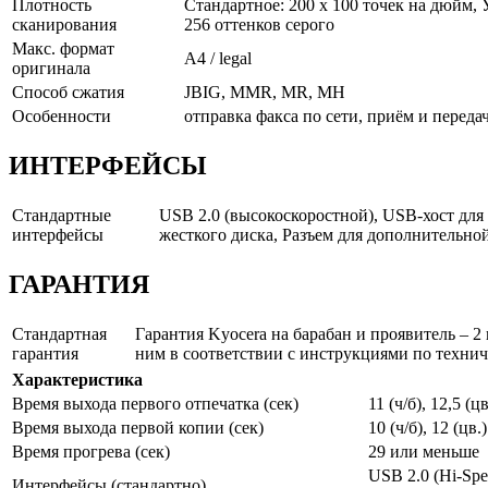
Плотность
Стандартное: 200 x 100 точек на дюйм, 
сканирования
256 оттенков серого
Макс. формат
A4 / legal
оригинала
Способ сжатия
JBIG, MMR, MR, MH
Особенности
отправка факса по сети, приём и перед
ИНТЕРФЕЙСЫ
Стандартные
USB 2.0 (высокоскоростной), USB-хост для
интерфейсы
жесткого диска, Разъем для дополнительно
ГАРАНТИЯ
Стандартная
Гарантия Kyocera на барабан и проявитель – 2 
гарантия
ним в соответствии с инструкциями по техн
Характеристика
Время выхода первого отпечатка (сек)
11 (ч/б), 12,5 (цв
Время выхода первой копии (сек)
10 (ч/б), 12 (цв.)
Время прогрева (сек)
29 или меньше
USB 2.0 (Hi-Spe
Интерфейсы (стандартно)