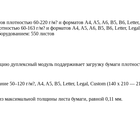
 плотностью 60-220 г/м? и форматов A4, A5, A6, B5, B6, Letter, 
отностью 60-163 г/м? и форматов A4, A5, A6, B5, B6, Letter, Leg
орудованием: 550 листов
ию дуплексный модуль поддерживает загрузку бумаги плотностью 
ие 50–120 г/м?, A4, A5, B5, Letter, Legal, Custom (140 x 210 — 2
 из максимальной толщины листа бумаги, равной 0,11 мм.