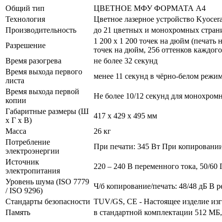
Общий тип
ЦВЕТНОЕ МФУ ФОРМАТА A4
Технология
Цветное лазерное устройство Kyocer
Производительность
до 21 цветных и монохромных стран
1 200 x 1 200 точек на дюйм (печать 
Разрешение
точек на дюйм, 256 оттенков каждог
Время разогрева
не более 32 секунд
Время выхода первого
менее 11 секунд в чёрно-белом режим
листа
Время выхода первой
Не более 10/12 секунд для монохромн
копии
Габаритные размеры (Ш
417 x 429 x 495 мм
x Г x В)
Масса
26 кг
Потребление
При печати: 345 Вт При копировании
электроэнергии
Источник
220 – 240 В переменного тока, 50/60 
электропитания
Уровень шума (ISO 7779
Ч/б копирование/печать: 48/48 дБ В
/ ISO 9296)
Стандарты безопасности
TUV/GS, CE - Настоящее изделие изг
Память
в стандартной комплектации 512 МБ