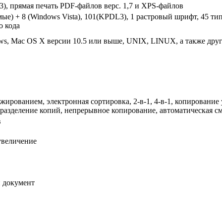
 3), прямая печать PDF-файлов верс. 1,7 и XPS-файлов
ые) + 8 (Windows Vista), 101(KPDL3), 1 растровый шрифт, 45 т
о кода
s, Mac OS X версии 10.5 или выше, UNIX, LINUX, а также дру
ированием, электронная сортировка, 2-в-1, 4-в-1, копирование
разделение копий, непрерывное копирование, автоматическая с
в
увеличение
й документ