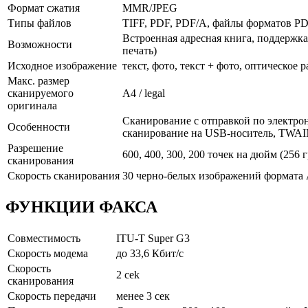
Формат сжатия
MMR/JPEG
Типы файлов
TIFF, PDF, PDF/A, файлы форматов PD
Встроенная адресная книга, поддержка
Возможности
печать)
Исходное изображение
текст, фото, текст + фото, оптическое
Макс. размер
сканируемого
A4 / legal
оригинала
Сканирование с отправкой по электрон
Особенности
сканирование на USB-носитель, TWAIN
Разрешение
600, 400, 300, 200 точек на дюйм (256 
сканирования
Скорость сканирования
30 черно-белых изображений формата А
ФУНКЦИИ ФАКСА
Совместимость
ITU-T Super G3
Скорость модема
до 33,6 Кбит/с
Скорость
2 сek
сканирования
Скорость передачи
менее 3 сек