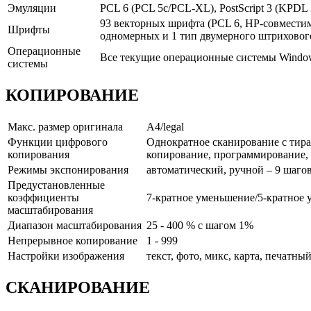
Эмуляции
PCL 6 (PCL 5c/PCL-XL), PostScript 3 (KPDL
93 векторных шрифта (PCL 6, HP-совместим
Шрифты
одномерных и 1 тип двумерного штриховог
Операционные
Все текущие операционные системы Window
системы
КОПИРОВАНИЕ
Макс. размер оригинала
A4/legal
Функции цифрового
Однократное сканирование с тираж
копирования
копирование, программирование, 
Режимы экспонирования
автоматический, ручной – 9 шаго
Предустановленные
коэффициенты
7-кратное уменьшение/5-кратное 
масштабирования
Диапазон масштабирования
25 - 400 % с шагом 1%
Непрерывное копирование
1 - 999
Настройки изображения
текст, фото, микс, карта, печатны
СКАНИРОВАНИЕ