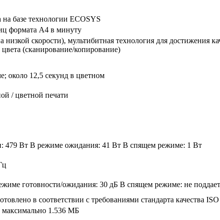
a на базе технологии ECOSYS
иц формата A4 в минуту
на низкой скорости), мультибитная технология для достижения кач
о цвета (сканирование/копирование)
е; около 12,5 секунд в цветном
ой / цветной печати
: 479 Вт В режиме ожидания: 41 Вт В спящем режиме: 1 Вт
Гц
 режиме готовности/ожидания: 30 дБ В спящем режиме: не поддае
отовлено в соответствии с требованиями стандарта качества ISO
, максимально 1.536 МБ