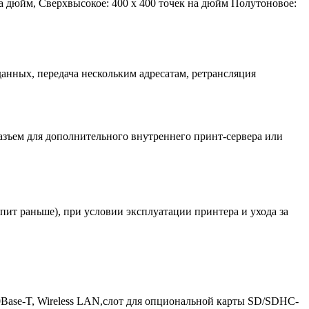
на дюйм, Сверхвысокое: 400 x 400 точек на дюйм Полутоновое:
данных, передача нескольким адресатам, ретрансляция
Разъем для дополнительного внутреннего принт-сервера или
тупит раньше), при условии эксплуатации принтера и ухода за
000Base-T, Wireless LAN,слот для опциональной карты SD/SDHC-