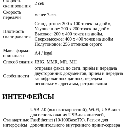
Скорость
2 сek
сканирования
Скорость
менее 3 сек
передачи
Стандартное: 200 x 100 точек на дюйм,
Улучшенное: 200 x 200 точек на дюйм
Плотность
Высокое: 200 x 400 точек на дюйм,
сканирования
Сверхвысокое: 400 x 400 точек на дюйм
Полутоновое: 256 оттенков серого
Макс. формат
A4 / legal
оригинала
Способ сжатия
JBIG, MMR, MR, MH
отправка факса по сети, приём и передача
двусторонних документов, приём и передача
Особенности
зашифрованных данных, передача
нескольким адресатам, ретрансляция
ИНТЕРФЕЙСЫ
USB 2.0 (высокоскоростной), Wi-Fi, USB-хост
для использования USB-накопителей,
Стандартные
FastEthernet (10/100BaseTX), Разъем для
интерфейсы
дополнительного внутреннего принт-сервера