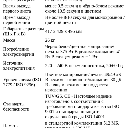
Время выхода
менее 9,5 секунд в чёрно-белом режиме;
первого листа
около 10,5 секунд в цветном
Время выхода
Не более 8/10 секунд для монохромной /
первой копии
цветной печати
Габаритные размеры
417 x 429 x 495 мм
(Ш x Г x В)
Масса
26 кг
Черно-белое/цветное копирование/
Потребление
печать: 375 Вт В режиме ожидания: 41
электроэнергии
Вт В спящем режиме: 1 Вт
Источник
220 – 240 В переменного тока, 50/60 Гц
электропитания
Цветное копирование/печать: 49/49 дБ
Уровень шума (ISO
В режиме готовности/ожидания: 30 дБ
7779 / ISO 9296)
В спящем режиме: не поддается
измерению
TUV/GS, CE - Настоящее изделие
изготовлено в соответствии с
Стандарты
требованиями стандарта качества ISO
безопасности
9001 и стандарта по защите
окружающей среды ISO 14001.
в стандартной комплектации 512 МБ,
Память