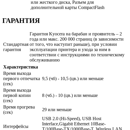
или жесткого диска, Разъем для
дополнительной карты CompactFlash
ГАРАНТИЯ
Гарантия Kyocera на барабан и проявитель – 2
года или макс. 200 000 страниц (в зависимости
Стандартная
от того, что наступит раньше), при условии
гарантия
эксплуатации принтера и ухода за ним в
соответствии с инструкциями по техническому
обслуживанию
Характеристика
Время выхода
первого отпечатка
9,5 (чб) - 10,5 (цв.) или меньше
(сек)
Время выхода
первой копии
8 (чб.) - 10 (цв.) или меньше
(сек)
Время прогрева
29 или меньше
(сек)
USB 2.0 (Hi-Speed), USB Host
Interface,Gigabit Ethernet 10Base-
Интерфейсы
T/100Base-TX/1000Base-T, Wireless LAN,