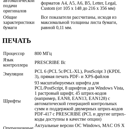
автоматической
форматов A4, A5, A6, B5, Letter, Legal,
подачи
Custom (от 105 x 148 до 216 x 356 мм)
оригиналов
Общие
Все показатели рассчитаны, исходя из
характеристики
максимальной толщины листа бумаги,
бумаги
равной 0,11 мм.
ПЕЧАТЬ
Процессор
800 МГц
Язык
PRESCRIBE IIc
контроллера
PCL 6 (PCL 5c/PCL-XL), PostScript 3 (KPDL
Эмуляции
3), прямая печать PDF- и XPS-файлов
93 масштабируемых шрифта для
PCL/PostScript, 8 шрифтов для Windows Vista,
1 растровый шрифт, 45 штрих-кодов
(например, EAN8, EAN13, EAN128) с
Шрифты
автоматической генерацией контрольных
сумм и поддержкой двумерных штрих-кодов
PDF-417 с PRESCRIBE (PCL и другие штрих-
коды доступны в качестве опции)
Актуальные версии ОС Windows, MAC OS X
Операционные