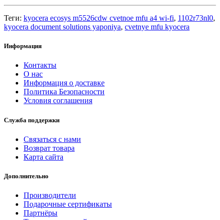
Теги:
kyocera ecosys m5526cdw cvetnoe mfu a4 wi-fi
,
1102r73nl0
,
kyocera document solutions yaponiya
,
cvetnye mfu kyocera
Информация
Контакты
О нас
Информация о доставке
Политика Безопасности
Условия соглашения
Служба поддержки
Связаться с нами
Возврат товара
Карта сайта
Дополнительно
Производители
Подарочные сертификаты
Партнёры