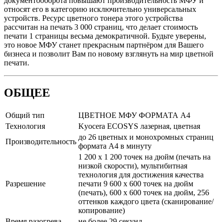
документооборота повышают производительность МФУ и
относят его в категорию исключительно универсальных
устройств. Ресурс цветного тонера этого устройства
рассчитан на печать 3 000 страниц, что делает стоимость
печати 1 страницы весьма демократичной. Будьте уверены,
это новое МФУ станет прекрасным партнёром для Вашего
бизнеса и позволит Вам по новому взглянуть на мир цветной
печати.
ОБЩЕЕ
Общий тип
ЦВЕТНОЕ МФУ ФОРМАТА A4
Технология
Kyocera ECOSYS лазерная, цветная
до 26 цветных и монохромных страниц
Производительность
формата A4 в минуту
1 200 x 1 200 точек на дюйм (печать на
низкой скорости), мультибитная
технология для достижения качества
Разрешение
печати 9 600 х 600 точек на дюйм
(печать), 600 x 600 точек на дюйм, 256
оттенков каждого цвета (сканирование/
копирование)
Время разогрева
не более 29 секунд