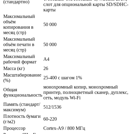
(стандартно)
слот для опциональной карты SD/SDHC-
карты
Максимальный
объём
50 000
копирования в
месяц (стр)
Максимальный
объём печати в
50 000
месяц (стр)
Максимальный
A4
рабочий формат
Масса (кг)
26
Масштабирование
25-400 с шагом 1%
(%)
монохромный копир, монохромный
Общая
принтер, полноцветный сканер, дуплекс,
функциональность
сеть, модуль Wi-Fi
Память (стандарт/
512/1536
максимум)
Плотность бумаги
60-220
(г/м2)
Процессор
Cortex-A9 / 800 МГц