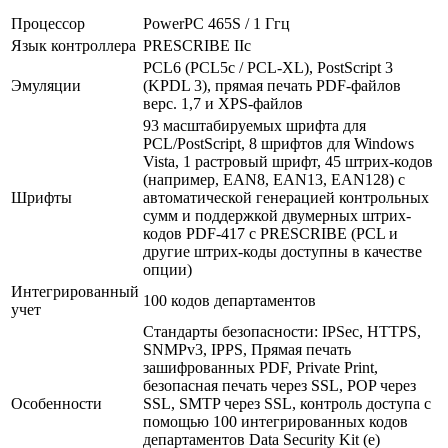
Процессор
PowerPC 465S / 1 Ггц
Язык контроллера
PRESCRIBE IIc
PCL6 (PCL5c / PCL-XL), PostScript 3
Эмуляции
(KPDL 3), прямая печать PDF-файлов
верс. 1,7 и XPS-файлов
93 масштабируемых шрифта для
PCL/PostScript, 8 шрифтов для Windows
Vista, 1 растровый шрифт, 45 штрих-кодов
(например, EAN8, EAN13, EAN128) с
Шрифты
автоматической генерацией контрольных
сумм и поддержкой двумерных штрих-
кодов PDF-417 с PRESCRIBE (PCL и
другие штрих-коды доступны в качестве
опции)
Интегрированный
100 кодов департаментов
учет
Стандарты безопасности: IPSec, HTTPS,
SNMPv3, IPPS, Прямая печать
зашифрованных PDF, Private Print,
безопасная печать через SSL, POP через
Особенности
SSL, SMTP через SSL, контроль доступа с
помощью 100 интегрированных кодов
департаментов Data Security Kit (e)