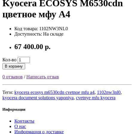
Kyocera ECOSYS M6530cdn
цветное мфу A4
Код товара: 1102NW3NL0
Доступность: На складе
67 400.00 р.
Кол-во
В корзину
0 отзывов
/
Написать отзыв
Теги:
kyocera ecosys m6530cdn cvetnoe mfu a4
,
1102nw3nl0
,
kyocera document solutions yaponiya
,
cvetnye mfu kyocera
Информация
Контакты
О нас
Информация о доставке