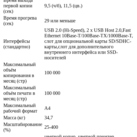
Время выхода
первой копии
9,5 (ч/б), 11,5 (цв.)
(сек)
Время прогрева
29 или меньше
(сек)
USB 2.0 (Hi-Speed), 2 x USB Host 2.0,Fast
Ethernet 10Base-T/100Base-TX/1000Base-T,
Интерфейсы
слот для опциональной карты SD/SDHC-
(стандартно)
карты,cлот для дополнительного
внутреннего интерфейса или SSD-
носителей
Максимальный
объём
100 000
копирования в
месяц (стр)
Максимальный
объём печати в
100 000
месяц (стр)
Максимальный
A4
рабочий формат
Масса (кг)
34,7
Масштабирование
25-400
(%)
цветной копир, цветной принтер,