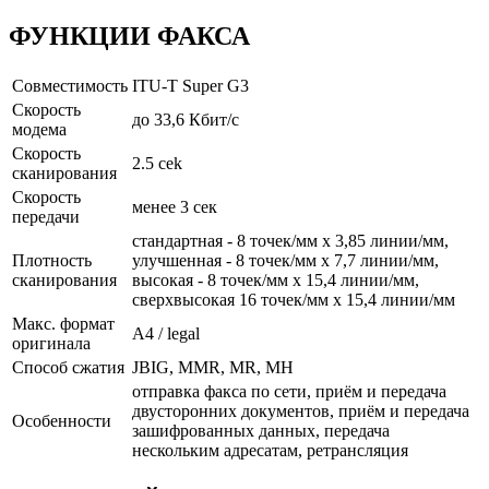
ФУНКЦИИ ФАКСА
Совместимость
ITU-T Super G3
Скорость
до 33,6 Кбит/с
модема
Скорость
2.5 сek
сканирования
Скорость
менее 3 сек
передачи
cтандартная - 8 точек/мм x 3,85 линии/мм,
Плотность
улучшенная - 8 точек/мм x 7,7 линии/мм,
сканирования
высокая - 8 точек/мм x 15,4 линии/мм,
сверхвысокая 16 точек/мм x 15,4 линии/мм
Макс. формат
A4 / legal
оригинала
Способ сжатия
JBIG, MMR, MR, MH
отправка факса по сети, приём и передача
двусторонних документов, приём и передача
Особенности
зашифрованных данных, передача
нескольким адресатам, ретрансляция