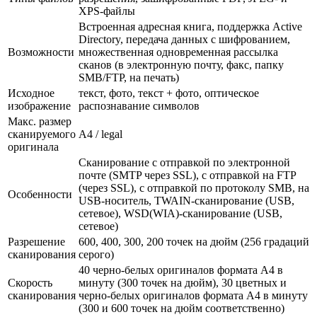
XPS-файлы
Встроенная адресная книга, поддержка Active
Directory, передача данных с шифрованием,
Возможности
множественная одновременная рассылка
сканов (в электронную почту, факс, папку
SMB/FTP, на печать)
Исходное
текст, фото, текст + фото, оптическое
изображение
распознавание символов
Макс. размер
сканируемого
A4 / legal
оригинала
Сканирование с отправкой по электронной
почте (SMTP через SSL), с отправкой на FTP
(через SSL), с отправкой по протоколу SMB, на
Особенности
USB-носитель, TWAIN-сканирование (USB,
сетевое), WSD(WIA)-сканирование (USB,
сетевое)
Разрешение
600, 400, 300, 200 точек на дюйм (256 градаций
сканирования
серого)
40 черно-белых оригиналов формата А4 в
Скорость
минуту (300 точек на дюйм), 30 цветных и
сканирования
черно-белых оригиналов формата А4 в минуту
(300 и 600 точек на дюйм соответственно)