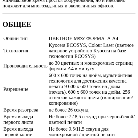
минимальное время простоя оборудования, но и идеально
подходят для многозадачных и экологичных офиcов.
ОБЩЕЕ
Общий тип
ЦВЕТНОЕ МФУ ФОРМАТА A4
Kyocera ECOSYS, Colour Laser (цветное
Технология
лазерное устройство Kyocera на базе
технологии ECOSYS)
до 30 цветных и монохромных страниц
Производительность
формата A4 в минуту
600 x 600 точек на дюйм, мультибитная
технология для достижения качества
печати 9 600 х 600 точек на дюйм
Разрешение
(печать), 600 x 600 точек на дюйм, 256
оттенков каждого цвета (сканирование/
копирование)
Время разогрева
не более 26 секунд
Время выхода
Не более 7 / 8,5 секунд при черно-белой/
первого листа
цветной печати
Время выхода
Не более 9,5/11,5 секунд для
первой копии
монохромной / цветной печати