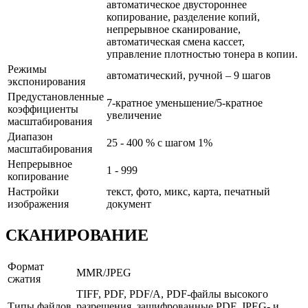
автоматическое двустороннее
копирование, разделение копий,
непрерывное сканирование,
автоматическая смена кассет,
управление плотностью тонера в копии.
Режимы
автоматический, ручной – 9 шагов
экспонирования
Предустановленные
7-кратное уменьшение/5-кратное
коэффициенты
увеличение
масштабирования
Диапазон
25 - 400 % с шагом 1%
масштабирования
Непрерывное
1 - 999
копирование
Настройки
текст, фото, микс, карта, печатный
изображения
документ
СКАНИРОВАНИЕ
Формат
MMR/JPEG
сжатия
TIFF, PDF, PDF/A, PDF-файлы высокого
Типы файлов
разрешения, зашифрованные PDF, JPEG- и