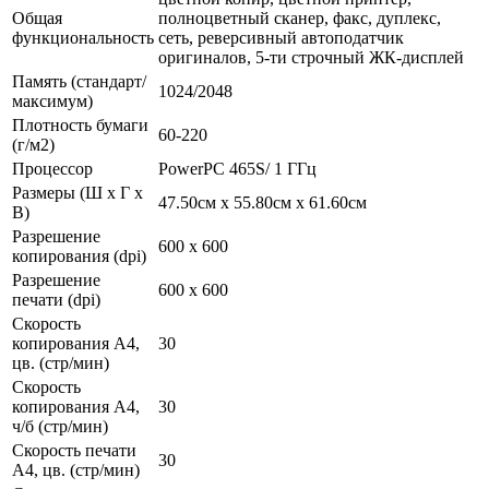
Общая
полноцветный сканер, факс, дуплекс,
функциональность
сеть, реверсивный автоподатчик
оригиналов, 5-ти строчный ЖК-дисплей
Память (стандарт/
1024/2048
максимум)
Плотность бумаги
60-220
(г/м2)
Процессор
PowerPC 465S/ 1 ГГц
Размеры (Ш x Г x
47.50см x 55.80см x 61.60см
В)
Разрешение
600 x 600
копирования (dpi)
Разрешение
600 x 600
печати (dpi)
Скорость
копирования А4,
30
цв. (стр/мин)
Скорость
копирования А4,
30
ч/б (стр/мин)
Скорость печати
30
А4, цв. (стр/мин)