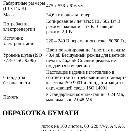
Габаритные размеры
475 x 558 x 616 мм
(Ш x Г x В)
Масса
34,6 кг включая тонер
Копирование / печать: 510 / 502 Вт В
Потребление
режиме ожидания: 57 Вт Спящий
электроэнергии
режим: 2,1 Вт
Источник
220 – 240 В переменного тока, 50/60 Гц
электропитания
Цветное копирование / цветная печать:
Уровень шума (ISO
48,4 дБ Бесшумный режим для цветной
7779 / ISO 9296)
печати: 46,2 дБ Спящий режим: не
поддается измерению
Настоящее изделие изготовлено в
Стандарты
соответствии с требованиями стандарта
безопасности
качества ISO 9001 и стандарта защиты
окружающей среды ISO 14001.
в стандартной комплектации 1024 МБ,
Память
максимально 2.048 МБ
ОБРАБОТКА БУМАГИ
лоток на 100 листов, 60–220 г/м?, A4, A5,