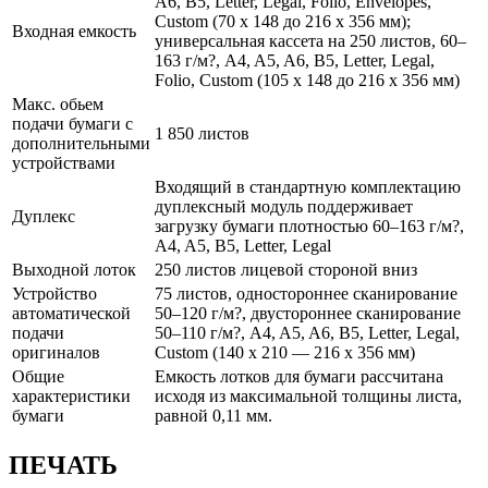
A6, B5, Letter, Legal, Folio, Envelopes,
Custom (70 x 148 до 216 x 356 мм);
Входная емкость
универсальная кассета на 250 листов, 60–
163 г/м?, A4, A5, A6, B5, Letter, Legal,
Folio, Custom (105 x 148 до 216 x 356 мм)
Макс. обьем
подачи бумаги с
1 850 листов
дополнительными
устройствами
Входящий в стандартную комплектацию
дуплексный модуль поддерживает
Дуплекс
загрузку бумаги плотностью 60–163 г/м?,
A4, A5, B5, Letter, Legal
Выходной лоток
250 листов лицевой стороной вниз
Устройство
75 листов, одностороннее сканирование
автоматической
50–120 г/м?, двустороннее сканирование
подачи
50–110 г/м?, A4, A5, A6, B5, Letter, Legal,
оригиналов
Custom (140 x 210 — 216 x 356 мм)
Общие
Емкость лотков для бумаги рассчитана
характеристики
исходя из максимальной толщины листа,
бумаги
равной 0,11 мм.
ПЕЧАТЬ