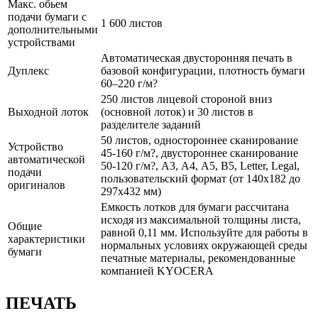
Макс. обьем
подачи бумаги с
1 600 листов
дополнительными
устройствами
Автоматическая двусторонняя печать в
Дуплекс
базовой конфигурации, плотность бумаги
60–220 г/м?
250 листов лицевой стороной вниз
Выходной лоток
(основной лоток) и 30 листов в
разделителе заданий
50 листов, одностороннее сканирование
Устройство
45-160 г/м?, двустороннее сканирование
автоматической
50-120 г/м?, А3, А4, А5, B5, Letter, Legal,
подачи
пользовательский формат (от 140х182 до
оригиналов
297х432 мм)
Емкость лотков для бумаги рассчитана
исходя из максимальной толщины листа,
Общие
равной 0,11 мм. Используйте для работы в
характеристики
нормальных условиях окружающей среды
бумаги
печатные материалы, рекомендованные
компанией KYOCERA
ПЕЧАТЬ