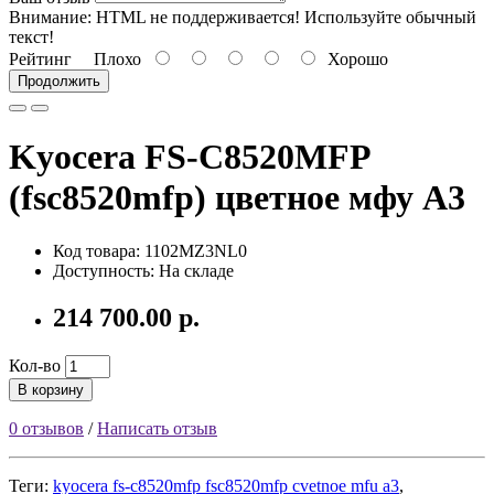
Внимание:
HTML не поддерживается! Используйте обычный
текст!
Рейтинг
Плохо
Хорошо
Продолжить
Kyocera FS-C8520MFP
(fsc8520mfp) цветное мфу A3
Код товара: 1102MZ3NL0
Доступность: На складе
214 700.00 р.
Кол-во
В корзину
0 отзывов
/
Написать отзыв
Теги:
kyocera fs-c8520mfp fsc8520mfp cvetnoe mfu a3
,