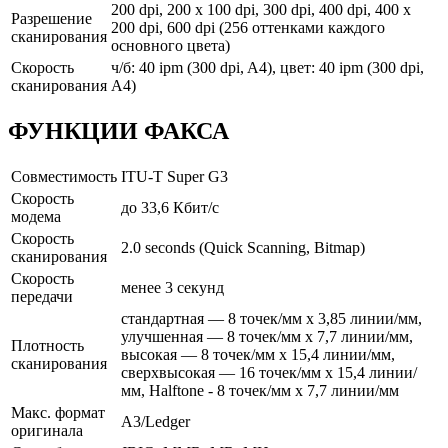
200 dpi, 200 x 100 dpi, 300 dpi, 400 dpi, 400 x
Разрешение
200 dpi, 600 dpi (256 оттенками каждого
сканирования
основного цвета)
Скорость
ч/б: 40 ipm (300 dpi, A4), цвет: 40 ipm (300 dpi,
сканирования
A4)
ФУНКЦИИ ФАКСА
Совместимость
ITU-T Super G3
Скорость
до 33,6 Кбит/с
модема
Скорость
2.0 seconds (Quick Scanning, Bitmap)
сканирования
Скорость
менее 3 секунд
передачи
стандартная — 8 точек/мм x 3,85 линии/мм,
улучшенная — 8 точек/мм x 7,7 линии/мм,
Плотность
высокая — 8 точек/мм x 15,4 линии/мм,
сканирования
сверхвысокая — 16 точек/мм x 15,4 линии/
мм, Halftone - 8 точек/мм x 7,7 линии/мм
Макс. формат
A3/Ledger
оригинала