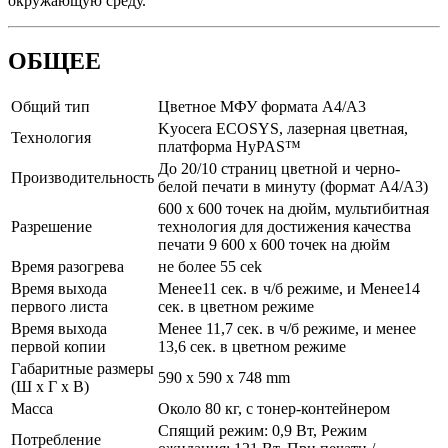
окружающую среду.
ОБЩЕЕ
Общий тип
Цветное МФУ формата А4/А3
Kyocera ECOSYS, лазерная цветная,
Технология
платформа HyPAS™
До 20/10 страниц цветной и черно-
Производительность
белой печати в минуту (формат А4/А3)
600 x 600 точек на дюйм, мультибитная
Разрешение
технология для достижения качества
печати 9 600 х 600 точек на дюйм
Время разогрева
не более 55 сek
Время выхода
Менее11 сек. в ч/б режиме, и Менее14
первого листа
сек. в цветном режиме
Время выхода
Менее 11,7 сек. в ч/б режиме, и менее
первой копии
13,6 сек. в цветном режиме
Габаритные размеры
590 x 590 x 748 mm
(Ш x Г x В)
Масса
Около 80 кг, с тонер-контейнером
Спящий режим: 0,9 Вт, Режим
Потребление