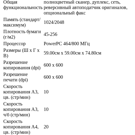
Общая
полноцветный сканер, дуплекс, сеть,
функциональность
реверсивный автоподатчик оригиналов,
опциональный факс
Память (стандарт/
1024/2048
максимум)
Плотность бумаги
45-256
(г/м2)
Процессор
PowerPC 464/800 МГц
Размеры (Ш x Г x
59.00см x 59.00см x 74.80см
В)
Разрешение
600 x 600
копирования (dpi)
Разрешение
600 x 600
печати (dpi)
Скорость
копирования А3,
10
цв. (стр/мин)
Скорость
копирования А3,
10
ч/б (стр/мин)
Скорость
копирования А4,
20
цв. (стр/мин)