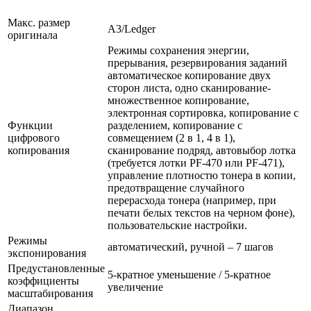
Макс. размер
A3/Ledger
оригинала
Режимы сохранения энергии,
прерывания, резервирования заданий
автоматическое копирование двух
сторон листа, одно сканирование-
множественное копирование,
электронная сортировка, копирование с
Функции
разделением, копирование с
цифрового
совмещением (2 в 1, 4 в 1),
копирования
сканирование подряд, автовыбор лотка
(требуется лотки PF-470 или PF-471),
управление плотностю тонера в копии,
предотвращение случайного
перерасхода тонера (например, при
печати белых текстов на черном фоне),
пользовательские настройки.
Режимы
автоматический, ручной – 7 шагов
экспонирования
Предустановленные
5-кратное уменьшение / 5-кратное
коэффициенты
увеличение
масштабирования
Диапазон