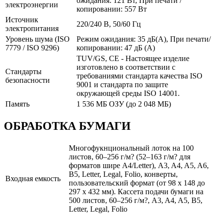
ожидания: 121 Вт, При печати /
электроэнергии
копировании: 557 Вт
Источник
220/240 В, 50/60 Гц
электропитания
Уровень шума (ISO
Режим ожидания: 35 дБ(А), При печати/
7779 / ISO 9296)
копировании: 47 дБ (А)
TUV/GS, CE - Настоящее изделие
изготовлено в соответствии с
Стандарты
требованиями стандарта качества ISO
безопасности
9001 и стандарта по защите
окружающей среды ISO 14001.
Память
1 536 МБ ОЗУ (до 2 048 МБ)
ОБРАБОТКА БУМАГИ
Многофукнциональный лоток на 100
листов, 60–256 г/м? (52–163 г/м? для
форматов шире A4/Letter), A3, A4, A5, A6,
B5, Letter, Legal, Folio, конверты,
Входная емкость
пользовательский формат (от 98 x 148 до
297 x 432 мм). Кассета подачи бумаги на
500 листов, 60–256 г/м?, A3, A4, A5, B5,
Letter, Legal, Folio