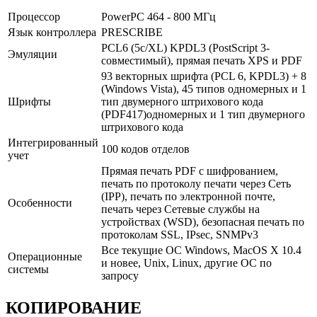
Процессор
PowerPC 464 - 800 МГц
Язык контроллера
PRESCRIBE
PCL6 (5с/XL) KPDL3 (PostScript 3-
Эмуляции
совместимый), прямая печать XPS и PDF
93 векторных шрифта (PCL 6, KPDL3) + 8
(Windows Vista), 45 типов одномерных и 1
Шрифты
тип двумерного штрихового кода
(PDF417)одномерных и 1 тип двумерного
штрихового кода
Интегрированный
100 кодов отделов
учет
Прямая печать PDF c шифрованием,
печать по протоколу печати через Сеть
(IPP), печать по электронной почте,
Особенности
печать через Сетевые службы на
устройствах (WSD), безопасная печать по
протоколам SSL, IPsec, SNMPv3
Все текущие ОС Windows, MacOS X 10.4
Операционные
и новее, Unix, Linux, другие ОС по
системы
запросу
КОПИРОВАНИЕ