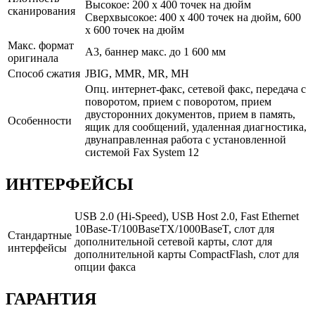
Высокое: 200 x 400 точек на дюйм
сканирования
Сверхвысокое: 400 x 400 точек на дюйм, 600
x 600 точек на дюйм
Макс. формат
A3, баннер макс. до 1 600 мм
оригинала
Способ сжатия
JBIG, MMR, MR, MH
Опц. интернет-факс, сетевой факс, передача с
поворотом, прием с поворотом, прием
двусторонних документов, прием в память,
Особенности
ящик для сообщений, удаленная диагностика,
двунаправленная работа с установленной
системой Fax System 12
ИНТЕРФЕЙСЫ
USB 2.0 (Hi-Speed), USB Host 2.0, Fast Ethernet
10Base-T/100BaseTX/1000BaseT, слот для
Стандартные
дополнительной сетевой карты, слот для
интерфейсы
дополнительной карты CompactFlash, слот для
опции факса
ГАРАНТИЯ