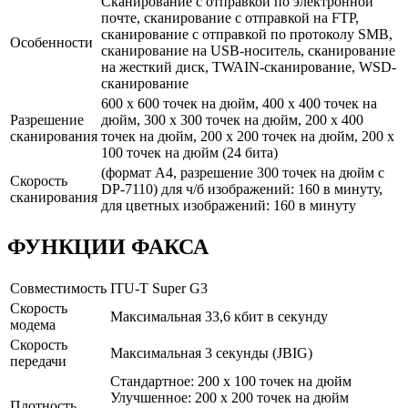
Сканирование с отправкой по электронной
почте, сканирование с отправкой на FTP,
сканирование с отправкой по протоколу SMB,
Особенности
сканирование на USB-носитель, сканирование
на жесткий диск, TWAIN-сканирование, WSD-
сканирование
600 x 600 точек на дюйм, 400 x 400 точек на
Разрешение
дюйм, 300 x 300 точек на дюйм, 200 x 400
сканирования
точек на дюйм, 200 x 200 точек на дюйм, 200 x
100 точек на дюйм (24 бита)
(формат A4, разрешение 300 точек на дюйм с
Скорость
DP-7110) для ч/б изображений: 160 в минуту,
сканирования
для цветных изображений: 160 в минуту
ФУНКЦИИ ФАКСА
Совместимость
ITU-T Super G3
Скорость
Максимальная 33,6 кбит в секунду
модема
Скорость
Максимальная 3 секунды (JBIG)
передачи
Стандартное: 200 x 100 точек на дюйм
Улучшенное: 200 x 200 точек на дюйм
Плотность