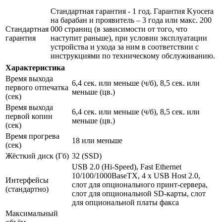
Стандартная гарантия - 1 год. Гарантия Kyocera
на барабан и проявитель – 3 года или макс. 200
Стандартная
000 страниц (в зависимости от того, что
гарантия
наступит раньше), при условии эксплуатации
устройства и ухода за ним в соответствии с
инструкциями по техническому обслуживанию.
Характеристика
Время выхода
6,4 сек. или меньше (ч/б), 8,5 сек. или
первого отпечатка
меньше (цв.)
(сек)
Время выхода
6,4 сек. или меньше (ч/б), 8,5 сек. или
первой копии
меньше (цв.)
(сек)
Время прогрева
18 или меньше
(сек)
Жёсткий диск (Гб)
32 (SSD)
USB 2.0 (Hi-Speed), Fast Ethernet
10/100/1000BaseTX, 4 х USB Host 2.0,
Интерфейсы
слот для опционального принт-сервера,
(стандартно)
слот для опциональной SD-карты, слот
для опциональной платы факса
Максимальный