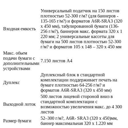
Универсальный податчик на 150 листов
плотностью 52-300 г/м? (для баннеров -
135-165 г/м?) и форматов A6R-SRA3 (320
x 450 мм), табулированной бумаги (136-
Входная емкость
256 г/м?), баннеров макс. формата 320 х 1
220 мм; 2 универсальные кассеты для
бумаги на 500 листов плотностью 52-300
г/м? и форматов 105 x 148 – 320 x 450 мм
Макс. обьем
подачи бумаги с
7.150 листов A4
дополнительными
устройствами
Дуплексный блок в стандартной
комплектации поддерживает печать на
Дуплекс
бумаге плотностью 64-256 г/м? и
форматов A6R-SRA3 (320 x 450 мм)
500 листов лицевой стороной вниз в
стандартной комплектации с
Выходной лоток
возможностью увеличения макс. до 4 300
листов
52–300 г/м?, A6R- SRA3 (320 x 450)мм,
Размер бумаги
баннер максимальная 320 x 1.220 мм