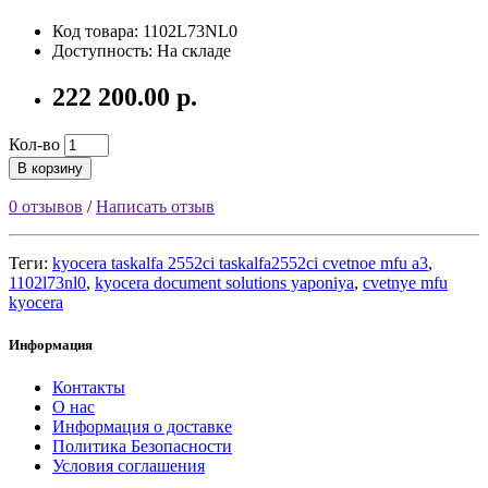
Код товара: 1102L73NL0
Доступность: На складе
222 200.00 р.
Кол-во
В корзину
0 отзывов
/
Написать отзыв
Теги:
kyocera taskalfa 2552ci taskalfa2552ci cvetnoe mfu a3
,
1102l73nl0
,
kyocera document solutions yaponiya
,
cvetnye mfu
kyocera
Информация
Контакты
О нас
Информация о доставке
Политика Безопасности
Условия соглашения