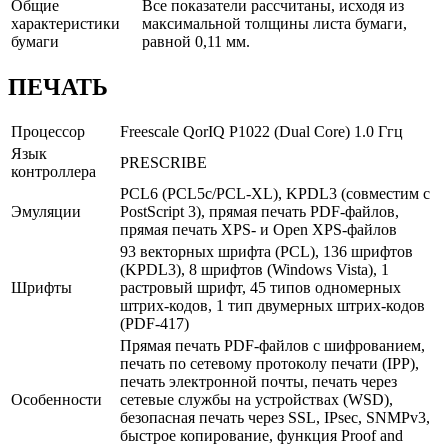
Общие
Все показатели рассчитаны, исходя из
характеристики
максимальной толщины листа бумаги,
бумаги
равной 0,11 мм.
ПЕЧАТЬ
Процессор
Freescale QorIQ P1022 (Dual Core) 1.0 Ггц
Язык
PRESCRIBE
контроллера
PCL6 (PCL5c/PCL-XL), KPDL3 (совместим с
Эмуляции
PostScript 3), прямая печать PDF-файлов,
прямая печать XPS- и Open XPS-файлов
93 векторных шрифта (PCL), 136 шрифтов
(KPDL3), 8 шрифтов (Windows Vista), 1
Шрифты
растровый шрифт, 45 типов одномерных
штрих-кодов, 1 тип двумерных штрих-кодов
(PDF-417)
Прямая печать PDF-файлов c шифрованием,
печать по сетевому протоколу печати (IPP),
печать электронной почты, печать через
Особенности
сетевые службы на устройствах (WSD),
безопасная печать через SSL, IPsec, SNMPv3,
быстрое копирование, функция Proof and