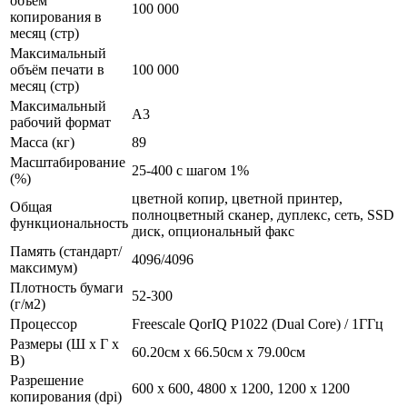
объём
100 000
копирования в
месяц (стр)
Максимальный
объём печати в
100 000
месяц (стр)
Максимальный
А3
рабочий формат
Масса (кг)
89
Масштабирование
25-400 с шагом 1%
(%)
цветной копир, цветной принтер,
Общая
полноцветный сканер, дуплекс, сеть, SSD
функциональность
диск, опциональный факс
Память (стандарт/
4096/4096
максимум)
Плотность бумаги
52-300
(г/м2)
Процессор
Freescale QorIQ P1022 (Dual Core) / 1ГГц
Размеры (Ш x Г x
60.20см x 66.50см x 79.00см
В)
Разрешение
600 x 600, 4800 x 1200, 1200 x 1200
копирования (dpi)