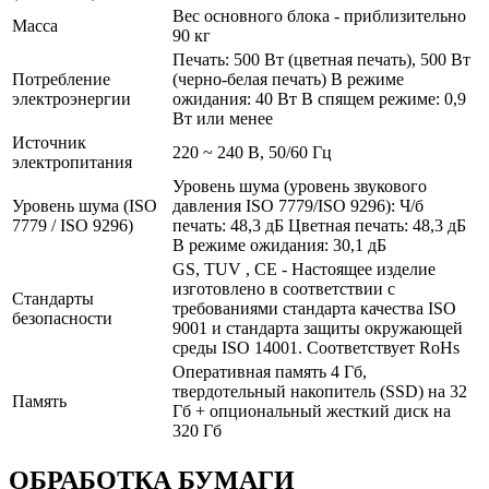
Вес основного блока - приблизительно
Масса
90 кг
Печать: 500 Вт (цветная печать), 500 Вт
Потребление
(черно-белая печать) В режиме
электроэнергии
ожидания: 40 Вт В спящем режиме: 0,9
Вт или менее
Источник
220 ~ 240 В, 50/60 Гц
электропитания
Уровень шума (уровень звукового
Уровень шума (ISO
давления ISO 7779/ISO 9296): Ч/б
7779 / ISO 9296)
печать: 48,3 дБ Цветная печать: 48,3 дБ
В режиме ожидания: 30,1 дБ
GS, TUV , CE - Настоящее изделие
изготовлено в соответствии с
Стандарты
требованиями стандарта качества ISO
безопасности
9001 и стандарта защиты окружающей
среды ISO 14001. Соответствует RoHs
Оперативная память 4 Гб,
твердотельный накопитель (SSD) на 32
Память
Гб + опциональный жесткий диск на
320 Гб
ОБРАБОТКА БУМАГИ