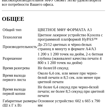
высокопроизводительное МФУ сможет легко удовлетворить
все потребности Вашего офиса.
ОБЩЕЕ
Общий тип
ЦВЕТНОЕ МФУ ФОРМАТА А3
Цветное лазерное устройство Kyocera с
Технология
программной платформой HyPAS™
До 25/12 цветных и чёрно-белых
Производительность
страниц в минуту в формате A4/A3
1 200 x 1 200 точек на дюйм, 2-х битная
Разрешение
глубина (эквивалент качества печати 4
800 x 1 200 точек на дюйм)
Время разогрева
Не более18 секунд
Около 6,4 сек. или менее при черно-
Время выхода
белой печати и 8,5 сек. или менее при
первого листа
цветной печати
Не более 6,4 секунд при черно-белой
Время выхода
печати; не более 8,5 секунд при цветной
первой копии
печати
Габаритные размеры
Основное устройство: 602 x 665 x 790
(Ш x Г x В)
мм