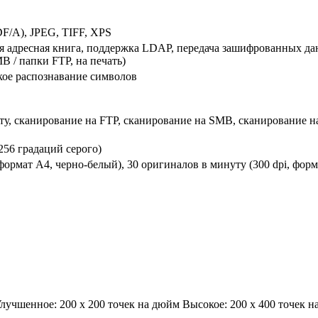
F/A), JPEG, TIFF, XPS
я адресная книга, поддержка LDAP, передача зашифрованных да
B / папки FTP, на печать)
ское распознавание символов
ту, сканирование на FTP, сканирование на SMB, сканирование 
(256 градаций серого)
формат A4, черно-белый), 30 оригиналов в минуту (300 dpi, форм
Улучшенное: 200 x 200 точек на дюйм Высокое: 200 x 400 точек 