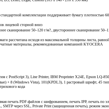
тандартной комплектации поддерживает бумагу плотностью 60–120
ов лицевой сторной вниз
нее сканирование 50–120 г/м?, двустороннее сканирование 50–110 
умаги рассчитана исходя из максимальной толщины листа, равно
ечатные материалы, рекомендованные компанией KYOCERA
м с PostScript 3), Line Printer, IBM Proprinter X24E, Epson LQ-
ые) + 8 (Windows Vista), 101(KPDL3), 1 растровый шрифт, 45 ти
трихового кода
мая печать PDF-файлов с шифрованием, печать IPP, печать по эл
, SMTP через SSL, Private Print (защищенная печать), режим эко