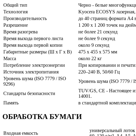
Общий тип
Черно - белые многофункц
Технология
Kyocera ECOSYS лазерная
Производительность
до 40 страниц формата A4 
Разрешение
1 200 x 1 200 точек на дюй
Время разогрева
не более 21 секунд
Время выхода первого листа
не более 9 секунд
Время выхода первой копии
около 9 секунд
Габаритные размеры (Ш x Г x В)
475 x 455 x 575 мм
Масса
около 22 кг
Потребление электроэнергии
При копировании и печати:
Источник электропитания
220–240 В, 50/60 Гц
Уровень шума (ISO 7779 / ISO
Уровень шума (ISO 7779 / I
9296)
TUV/GS, CE - Настоящее из
Стандарты безопасности
14001.
Память
в стандартной комплектац
ОБРАБОТКА БУМАГИ
универсальный лоток на
Входная емкость
60–120 г/м?, A4, A5, A