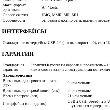
Макс. формат
A4 / Legal
оригинала
Способ сжатия
JBIG, MMR, MR, MH
Особенности
отправка факса по сети, приём и перед
ИНТЕРФЕЙСЫ
Стандартные интерфейсы
USB 2.0 (высокоскоростной), слот U
ГАРАНТИЯ
Стандартная
Гарантия Kyocera на барабан и проявитель – 1 
гарантия
ним в соответствии с инструкциями по техн
Характеристика
Время выхода первого отпечатка
9 или меньше
(сек)
Время выхода первой копии (сек)
9 или меньше
Время прогрева (сек)
21 или меньше
USB 2.0 (Hi-Speed), 2 x
Интерфейсы (стандартно)
внутреннего сервера пе