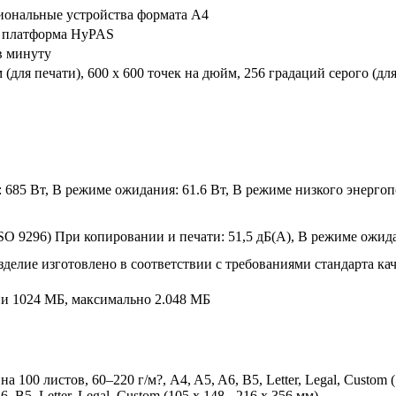
иональные устройства формата А4
, платформа HyPAS
в минуту
м (для печати), 600 x 600 точек на дюйм, 256 градаций серого (д
 685 Вт, В режиме ожидания: 61.6 Вт, В режиме низкого энергоп
SO 9296) При копировании и печати: 51,5 дБ(А), В режиме ожида
делие изготовлено в соответствии с требованиями стандарта ка
ии 1024 МБ, максимально 2.048 МБ
 100 листов, 60–220 г/м?, A4, A5, A6, B5, Letter, Legal, Custom (
6, B5, Letter, Legal, Custom (105 x 148 - 216 x 356 мм)