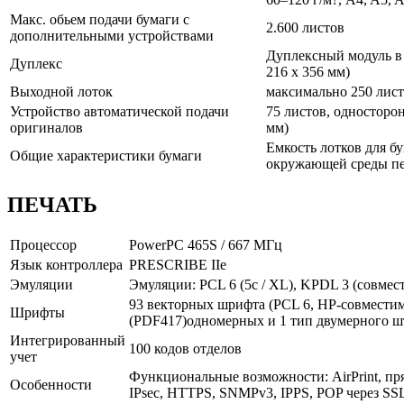
Макс. обьем подачи бумаги с
2.600 листов
дополнительными устройствами
Дуплексный модуль в с
Дуплекс
216 x 356 мм)
Выходной лоток
максимально 250 лист
Устройство автоматической подачи
75 листов, односторон
оригиналов
мм)
Емкость лотков для б
Общие характеристики бумаги
окружающей среды п
ПЕЧАТЬ
Процессор
PowerPC 465S / 667 МГц
Язык контроллера
PRESCRIBE IIe
Эмуляции
Эмуляции: PCL 6 (5c / XL), KPDL 3 (совмести
93 векторных шрифта (PCL 6, HP-совместим
Шрифты
(PDF417)одномерных и 1 тип двумерного ш
Интегрированный
100 кодов отделов
учет
Функциональные возможности: AirPrint, пря
Особенности
IPsec, HTTPS, SNMPv3, IPPS, POP через SSL