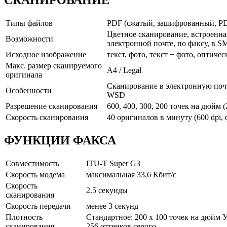
СКАНИРОВАНИЕ
Типы файлов
PDF (сжатый, зашифрованный, PD
Цветное сканирование, встроенна
Возможности
электронной почте, по факсу, в SM
Исходное изображение
текст, фото, текст + фото, оптиче
Макс. размер сканируемого
A4 / Legal
оригинала
Сканирование в электронную поч
Особенности
WSD
Разрешение сканирования
600, 400, 300, 200 точек на дюйм 
Скорость сканирования
40 оригиналов в минуту (600 dpi, 
ФУНКЦИИ ФАКСА
Совместимость
ITU-T Super G3
Скорость модема
максимальная 33,6 Кбит/с
Скорость
2.5 секунды
сканирования
Скорость передачи
менее 3 секунд
Плотность
Стандартное: 200 x 100 точек на дюйм 
сканирования
256 оттенков серого