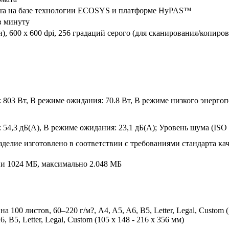
era на базе технологии ECOSYS и платформе HyPAS™
в минуту
ти), 600 x 600 dpi, 256 градаций серого (для сканирования/копиро
 803 Вт, В режиме ожидания: 70.8 Вт, В режиме низкого энергоп
54,3 дБ(А), В режиме ожидания: 23,1 дБ(А); Уровень шума (ISO 
делие изготовлено в соответствии с требованиями стандарта ка
ии 1024 МБ, максимально 2.048 МБ
 100 листов, 60–220 г/м?, A4, A5, A6, B5, Letter, Legal, Custom (
6, B5, Letter, Legal, Custom (105 x 148 - 216 x 356 мм)