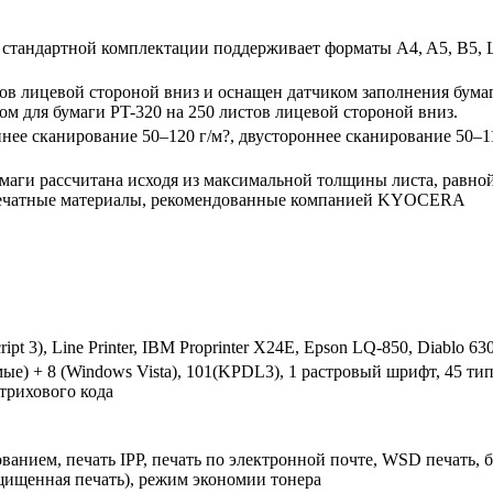
тандартной комплектации поддерживает форматы A4, A5, B5, Lett
тов лицевой стороной вниз и оснащен датчиком заполнения бума
м для бумаги PT-320 на 250 листов лицевой стороной вниз.
нее сканирование 50–120 г/м?, двустороннее сканирование 50–110 
умаги рассчитана исходя из максимальной толщины листа, равно
ечатные материалы, рекомендованные компанией KYOCERA
pt 3), Line Printer, IBM Proprinter X24E, Epson LQ-850, Diablo 63
ые) + 8 (Windows Vista), 101(KPDL3), 1 растровый шрифт, 45 ти
трихового кода
ованием, печать IPP, печать по электронной почте, WSD печать, 
защищенная печать), режим экономии тонера