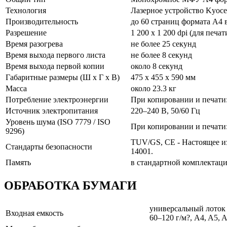
Технология
Лазерное устройство Kyoc
Производительность
до 60 страниц формата A4 
Разрешение
1 200 x 1 200 dpi (для печа
Время разогрева
не более 25 секунд
Время выхода первого листа
не более 8 секунд
Время выхода первой копии
около 8 секунд
Габаритные размеры (Ш x Г x В)
475 x 455 x 590 мм
Масса
около 23.3 кг
Потребление электроэнергии
При копировании и печати:
Источник электропитания
220–240 В, 50/60 Гц
Уровень шума (ISO 7779 / ISO
При копировании и печати: 
9296)
TUV/GS, CE - Настоящее из
Стандарты безопасности
14001.
Память
в стандартной комплектац
ОБРАБОТКА БУМАГИ
универсальный лоток на
Входная емкость
60–120 г/м?, A4, A5, A