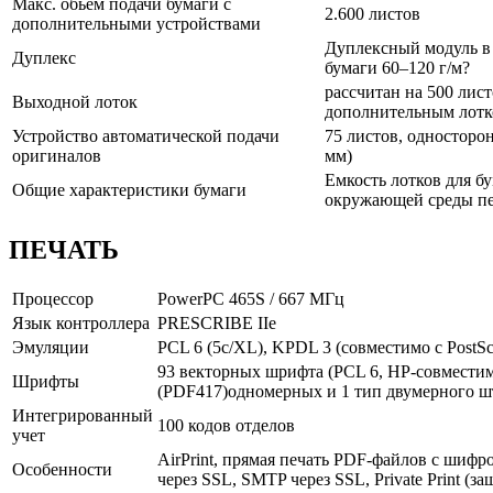
Макс. обьем подачи бумаги с
2.600 листов
дополнительными устройствами
Дуплексный модуль в с
Дуплекс
бумаги 60–120 г/м?
рассчитан на 500 лис
Выходной лоток
дополнительным лотко
Устройство автоматической подачи
75 листов, односторон
оригиналов
мм)
Емкость лотков для б
Общие характеристики бумаги
окружающей среды п
ПЕЧАТЬ
Процессор
PowerPC 465S / 667 МГц
Язык контроллера
PRESCRIBE IIe
Эмуляции
PCL 6 (5с/XL), KPDL 3 (совместимо с PostScri
93 векторных шрифта (PCL 6, HP-совместим
Шрифты
(PDF417)одномерных и 1 тип двумерного ш
Интегрированный
100 кодов отделов
учет
AirPrint, прямая печать PDF-файлов с шифр
Особенности
через SSL, SMTP через SSL, Private Print (