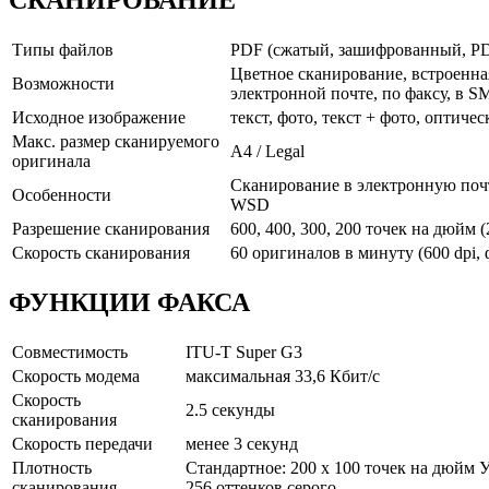
СКАНИРОВАНИЕ
Типы файлов
PDF (сжатый, зашифрованный, PD
Цветное сканирование, встроенна
Возможности
электронной почте, по факсу, в SM
Исходное изображение
текст, фото, текст + фото, оптиче
Макс. размер сканируемого
A4 / Legal
оригинала
Сканирование в электронную поч
Особенности
WSD
Разрешение сканирования
600, 400, 300, 200 точек на дюйм 
Скорость сканирования
60 оригиналов в минуту (600 dpi, 
ФУНКЦИИ ФАКСА
Совместимость
ITU-T Super G3
Скорость модема
максимальная 33,6 Кбит/с
Скорость
2.5 секунды
сканирования
Скорость передачи
менее 3 секунд
Плотность
Стандартное: 200 x 100 точек на дюйм 
сканирования
256 оттенков серого