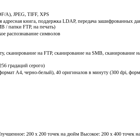
F/A), JPEG, TIFF, XPS
я адресная книга, поддержка LDAP, передача зашифрованных да
B / папки FTP, на печать)
ское распознавание символов
ту, сканирование на FTP, сканирование на SMB, сканирование 
(256 градаций серого)
формат A4, черно-белый), 40 оригиналов в минуту (300 dpi, форм
Улучшенное: 200 x 200 точек на дюйм Высокое: 200 x 400 точек 