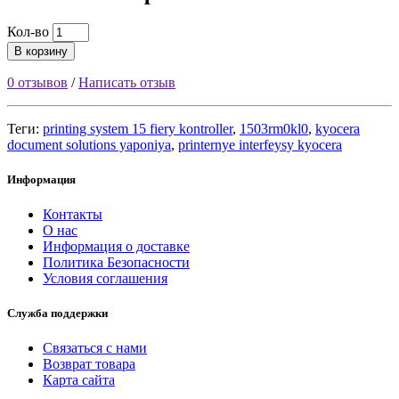
Кол-во
В корзину
0 отзывов
/
Написать отзыв
Теги:
printing system 15 fiery kontroller
,
1503rm0kl0
,
kyocera
document solutions yaponiya
,
printernye interfeysy kyocera
Информация
Контакты
О нас
Информация о доставке
Политика Безопасности
Условия соглашения
Служба поддержки
Связаться с нами
Возврат товара
Карта сайта