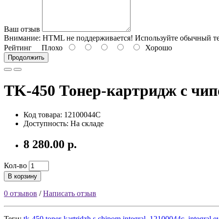
Ваш отзыв
Внимание:
HTML не поддерживается! Используйте обычный те
Рейтинг
Плохо
Хорошо
Продолжить
TK-450 Тонер-картридж с чипо
Код товара: 12100044C
Доступность: На складе
8 280.00 р.
Кол-во
В корзину
0 отзывов
/
Написать отзыв
Теги:
tk-450 toner-kartridzh s chipom integral
,
12100044c
,
integral 