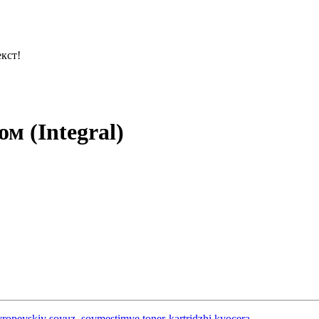
кст!
м (Integral)
evropeyskiy soyuz
,
sovmestimye toner-kartridzhi kyocera