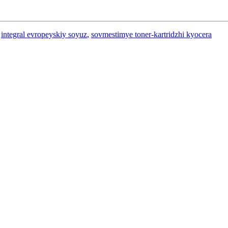
,
integral evropeyskiy soyuz
,
sovmestimye toner-kartridzhi kyocera