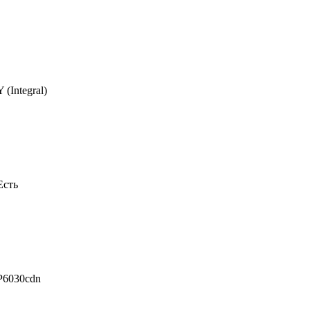
Integral)
Есть
P6030cdn