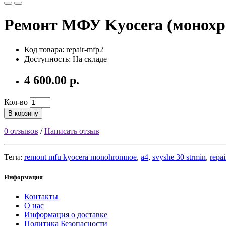
Ремонт МФУ Kyocera (монохро
Код товара: repair-mfp2
Доступность: На складе
4 600.00 р.
Кол-во
В корзину
0 отзывов
/
Написать отзыв
Теги:
remont mfu kyocera monohromnoe
,
a4
,
svyshe 30 strmin
,
repa
Информация
Контакты
О нас
Информация о доставке
Политика Безопасности