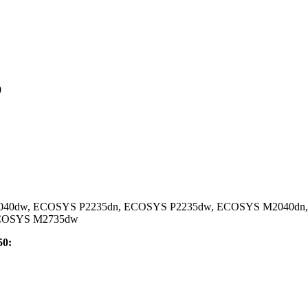
0
P2040dw, ECOSYS P2235dn, ECOSYS P2235dw, ECOSYS M2040d
COSYS M2735dw
50: