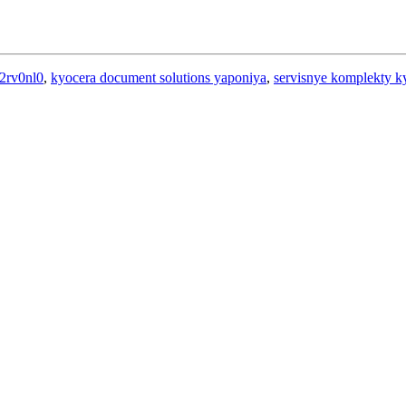
2rv0nl0
,
kyocera document solutions yaponiya
,
servisnye komplekty k