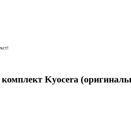
кст!
 комплект Kyocera (оригиналь