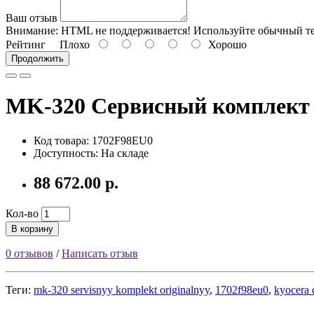
Ваш отзыв
Внимание:
HTML не поддерживается! Используйте обычный те
Рейтинг
Плохо
Хорошо
Продолжить
MK-320 Сервисный комплект
Код товара: 1702F98EU0
Доступность: На складе
88 672.00 р.
Кол-во
В корзину
0 отзывов
/
Написать отзыв
Теги:
mk-320 servisnyy komplekt originalnyy
,
1702f98eu0
,
kyocera 