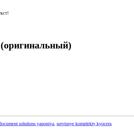
кст!
 (оригинальный)
document solutions yaponiya
,
servisnye komplekty kyocera