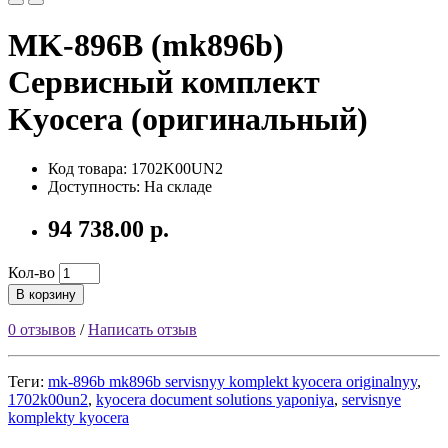
MK-896B (mk896b)
Сервисный комплект
Kyocera (оригинальный)
Код товара: 1702K00UN2
Доступность: На складе
94 738.00 р.
Кол-во
В корзину
0 отзывов
/
Написать отзыв
Теги:
mk-896b mk896b servisnyy komplekt kyocera originalnyy
,
1702k00un2
,
kyocera document solutions yaponiya
,
servisnye
komplekty kyocera