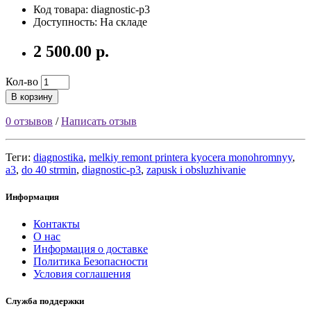
Код товара: diagnostic-p3
Доступность: На складе
2 500.00 р.
Кол-во
В корзину
0 отзывов
/
Написать отзыв
Теги:
diagnostika
,
melkiy remont printera kyocera monohromnyy
,
a3
,
do 40 strmin
,
diagnostic-p3
,
zapusk i obsluzhivanie
Информация
Контакты
О нас
Информация о доставке
Политика Безопасности
Условия соглашения
Служба поддержки