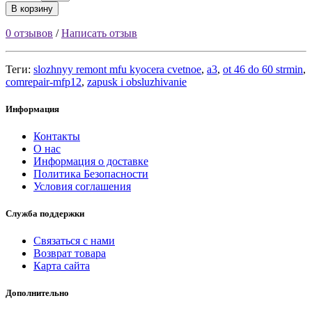
В корзину
0 отзывов
/
Написать отзыв
Теги:
slozhnyy remont mfu kyocera cvetnoe
,
a3
,
ot 46 do 60 strmin
,
comrepair-mfp12
,
zapusk i obsluzhivanie
Информация
Контакты
О нас
Информация о доставке
Политика Безопасности
Условия соглашения
Служба поддержки
Связаться с нами
Возврат товара
Карта сайта
Дополнительно