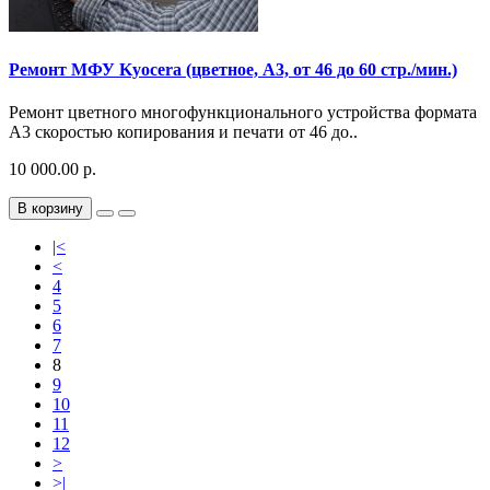
Ремонт МФУ Kyocera (цветное, A3, от 46 до 60 стр./мин.)
Ремонт цветного многофункционального устройства формата
A3 скоростью копирования и печати от 46 до..
10 000.00 р.
В корзину
|<
<
4
5
6
7
8
9
10
11
12
>
>|